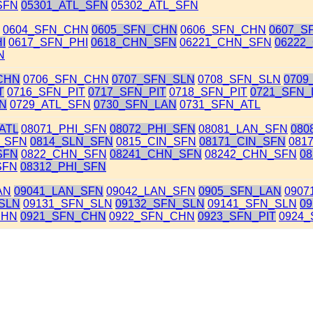
SFN
05301_ATL_SFN
05302_ATL_SFN
0604_SFN_CHN
0605_SFN_CHN
0606_SFN_CHN
0607_S
I
0617_SFN_PHI
0618_CHN_SFN
06221_CHN_SFN
06222
N
CHN
0706_SFN_CHN
0707_SFN_SLN
0708_SFN_SLN
0709
T
0716_SFN_PIT
0717_SFN_PIT
0718_SFN_PIT
0721_SFN_
FN
0729_ATL_SFN
0730_SFN_LAN
0731_SFN_ATL
ATL
08071_PHI_SFN
08072_PHI_SFN
08081_LAN_SFN
080
_SFN
0814_SLN_SFN
0815_CIN_SFN
08171_CIN_SFN
081
SFN
0822_CHN_SFN
08241_CHN_SFN
08242_CHN_SFN
0
SFN
08312_PHI_SFN
AN
09041_LAN_SFN
09042_LAN_SFN
0905_SFN_LAN
0907
SLN
09131_SFN_SLN
09132_SFN_SLN
09141_SFN_SLN
0
CHN
0921_SFN_CHN
0922_SFN_CHN
0923_SFN_PIT
0924_