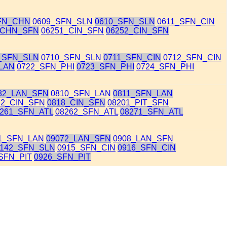
FN_CHN
0609_SFN_SLN
0610_SFN_SLN
0611_SFN_CIN
_CHN_SFN
06251_CIN_SFN
06252_CIN_SFN
_SFN_SLN
0710_SFN_SLN
0711_SFN_CIN
0712_SFN_CIN
LAN
0722_SFN_PHI
0723_SFN_PHI
0724_SFN_PHI
82_LAN_SFN
0810_SFN_LAN
0811_SFN_LAN
72_CIN_SFN
0818_CIN_SFN
08201_PIT_SFN
8261_SFN_ATL
08262_SFN_ATL
08271_SFN_ATL
1_SFN_LAN
09072_LAN_SFN
0908_LAN_SFN
9142_SFN_SLN
0915_SFN_CIN
0916_SFN_CIN
SFN_PIT
0926_SFN_PIT