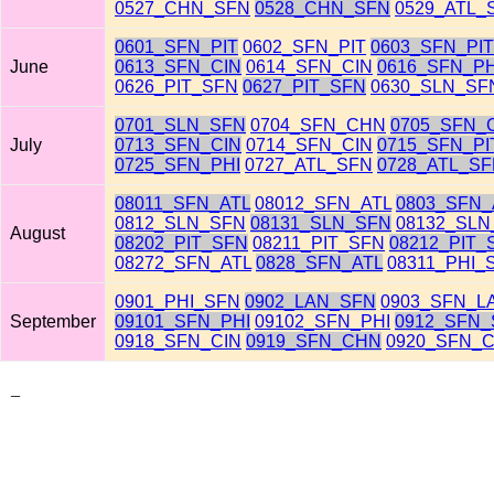
0527_CHN_SFN
0528_CHN_SFN
0529_ATL_
0601_SFN_PIT
0602_SFN_PIT
0603_SFN_PIT
June
0613_SFN_CIN
0614_SFN_CIN
0616_SFN_PH
0626_PIT_SFN
0627_PIT_SFN
0630_SLN_SF
0701_SLN_SFN
0704_SFN_CHN
0705_SFN_
July
0713_SFN_CIN
0714_SFN_CIN
0715_SFN_PI
0725_SFN_PHI
0727_ATL_SFN
0728_ATL_S
08011_SFN_ATL
08012_SFN_ATL
0803_SFN_
0812_SLN_SFN
08131_SLN_SFN
08132_SLN
August
08202_PIT_SFN
08211_PIT_SFN
08212_PIT_
08272_SFN_ATL
0828_SFN_ATL
08311_PHI_
0901_PHI_SFN
0902_LAN_SFN
0903_SFN_L
September
09101_SFN_PHI
09102_SFN_PHI
0912_SFN_
0918_SFN_CIN
0919_SFN_CHN
0920_SFN_
_