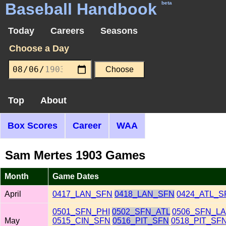
Baseball Handbook
beta
Today
Careers
Seasons
Choose a Day
Top
About
Box Scores
Career
WAA
Sam Mertes 1903 Games
Month
Game Dates
April
0417_LAN_SFN
0418_LAN_SFN
0424_ATL_S
0501_SFN_PHI
0502_SFN_ATL
0506_SFN_L
May
0515_CIN_SFN
0516_PIT_SFN
0518_PIT_SF