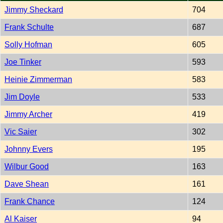
Jimmy Sheckard
704
Frank Schulte
687
Solly Hofman
605
Joe Tinker
593
Heinie Zimmerman
583
Jim Doyle
533
Jimmy Archer
419
Vic Saier
302
Johnny Evers
195
Wilbur Good
163
Dave Shean
161
Frank Chance
124
Al Kaiser
94